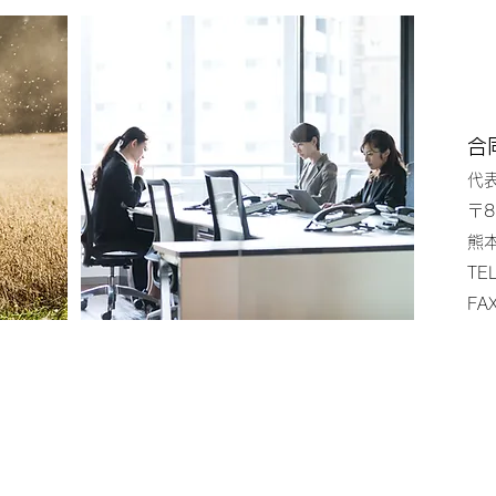
合
代
〒8
熊
TE
FA