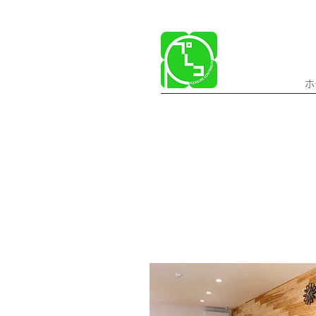
ホ
​社内風景